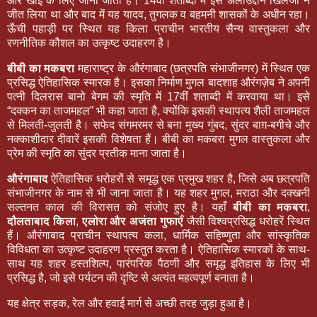
और खाई के लिए जाना जाता है। 14वीं शताब्दी में इसे अलाउद्दीन खिलजी ने
जीत लिया था और बाद में यह यादव, तुगलक व बहमनी शासकों के अधीन रहा।
ऊँची पहाड़ी पर स्थित यह किला प्राचीन भारतीय सैन्य वास्तुकला और
रणनीतिक कौशल का उत्कृष्ट उदाहरण है।
बीबी का मकबरा
महाराष्ट्र के औरंगाबाद (छत्रपति संभाजीनगर) में स्थित एक
प्रसिद्ध ऐतिहासिक स्मारक है। इसका निर्माण मुगल बादशाह औरंगज़ेब ने अपनी
पत्नी दिलरास बानो बेगम की स्मृति में 17वीं शताब्दी में करवाया था। इसे
“दक्कन का ताजमहल” भी कहा जाता है, क्योंकि इसकी स्थापत्य शैली ताजमहल
से मिलती-जुलती है। सफेद संगमरमर से बना मुख्य गुंबद, सुंदर बाग़-बगीचे और
नक्काशीदार दीवारें इसकी विशेषता हैं। बीबी का मकबरा मुगल वास्तुकला और
प्रेम की स्मृति का सुंदर प्रतीक माना जाता है।
औरंगाबाद
ऐतिहासिक धरोहरों से समृद्ध एक प्रमुख शहर है, जिसे अब छत्रपति
संभाजीनगर के नाम से भी जाना जाता है। यह शहर मुगल, मराठा और दक्खनी
सल्तनत काल की विरासत को संजोए हुए है। यहाँ
बीबी का मकबरा
,
दौलताबाद किला
,
एलोरा और अजंता गुफाएँ
जैसी विश्वप्रसिद्ध धरोहरें स्थित
हैं। औरंगाबाद प्राचीन स्थापत्य कला, धार्मिक सहिष्णुता और सांस्कृतिक
विविधता का उत्कृष्ट उदाहरण प्रस्तुत करता है। ऐतिहासिक स्मारकों के साथ-
साथ यह शहर हस्तशिल्प, पारंपरिक पैठणी और समृद्ध इतिहास के लिए भी
प्रसिद्ध है, जो इसे पर्यटन की दृष्टि से अत्यंत महत्वपूर्ण बनाता है।
यह क्षेत्र सड़क, रेल और हवाई मार्ग से अच्छी तरह जुड़ा हुआ है।