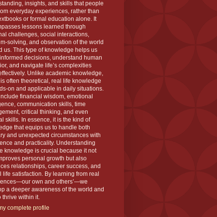
tanding, insights, and skills that people
rom everyday experiences, rather than
extbooks or formal education alone. It
passes lessons learned through
al challenges, social interactions,
m-solving, and observation of the world
 us. This type of knowledge helps us
informed decisions, understand human
or, and navigate life’s complexities
ffectively. Unlike academic knowledge,
is often theoretical, real life knowledge
ds-on and applicable in daily situations.
 include financial wisdom, emotional
igence, communication skills, time
ment, critical thinking, and even
l skills. In essence, it is the kind of
dge that equips us to handle both
ary and unexpected circumstances with
ence and practicality. Understanding
ife knowledge is crucial because it not
mproves personal growth but also
es relationships, career success, and
l life satisfaction. By learning from real
iences—our own and others’—we
op a deeper awareness of the world and
thrive within it.
y complete profile