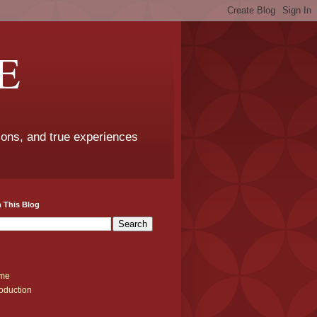
E
sons, and true experiences
 This Blog
me
roduction