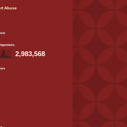
rt Abuse
Post
Pageviews
2,983,568
wers