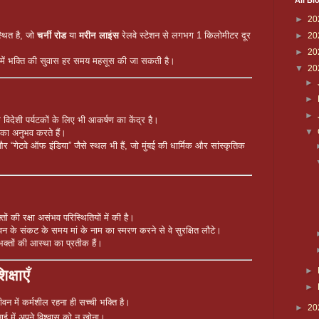
All Bl
►
20
स्थित है, जो
चर्नी रोड
या
मरीन लाइंस
रेलवे स्टेशन से लगभग 1 किलोमीटर दूर
►
20
►
20
लियों में भक्ति की सुवास हर समय महसूस की जा सकती है।
▼
20
►
►
►
कि विदेशी पर्यटकों के लिए भी आकर्षण का केंद्र है।
▼
 का अनुभव करते हैं।
र” और “गेटवे ऑफ इंडिया” जैसे स्थल भी हैं, जो मुंबई की धार्मिक और सांस्कृतिक
तों की रक्षा असंभव परिस्थितियों में की है।
 जीवन के संकट के समय मां के नाम का स्मरण करने से वे सुरक्षित लौटे।
भक्तों की आस्था का प्रतीक हैं।
►
क्षाएँ
►
ीवन में कर्मशील रहना ही सच्ची भक्ति है।
►
20
ई में अपने विश्वास को न खोना।