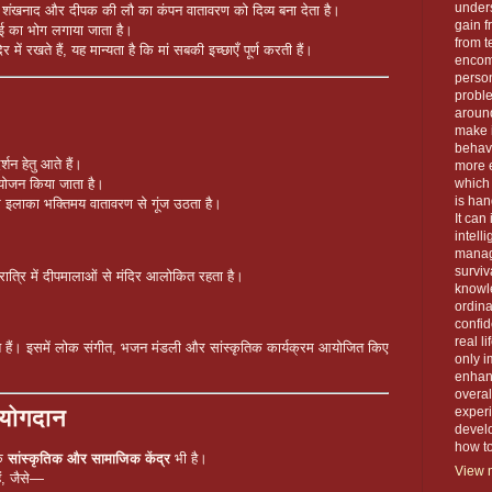
unders
नि, शंखनाद और दीपक की लौ का कंपन वातावरण को दिव्य बना देता है।
gain f
ठाई का भोग लगाया जाता है।
from t
 रखते हैं, यह मान्यता है कि मां सबकी इच्छाएँ पूर्ण करती हैं।
encom
person
proble
around
make 
behavi
दर्शन हेतु आते हैं।
more e
which 
जन किया जाता है।
is han
श्वर इलाका भक्तिमय वातावरण से गूंज उठता है।
It can
intell
manage
surviva
ै। रात्रि में दीपमालाओं से मंदिर आलोकित रहता है।
knowle
ordin
confid
real l
क्त आते हैं। इसमें लोक संगीत, भजन मंडली और सांस्कृतिक कार्यक्रम आयोजित किए
only i
enhanc
overal
 योगदान
exper
devel
how to 
एक
सांस्कृतिक और सामाजिक केंद्र
भी है।
View m
ं, जैसे—