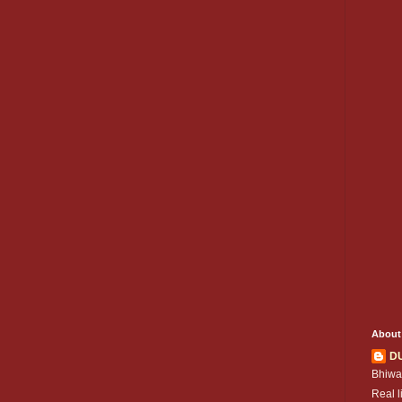
About
D
Bhiwa
Real l