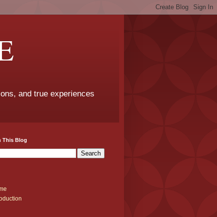
E
sons, and true experiences
 This Blog
me
roduction