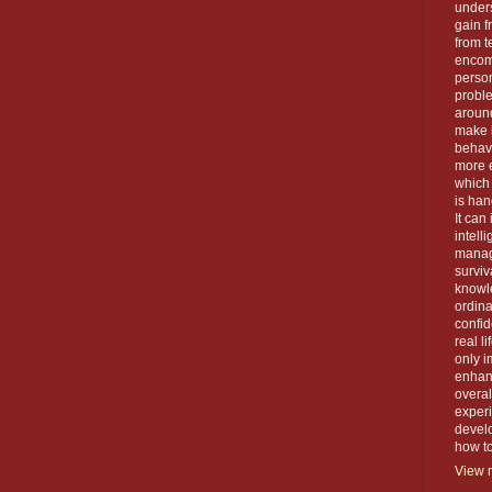
unders
gain f
from t
encom
person
proble
around
make 
behavi
more e
which 
is han
It can
intell
manage
surviva
knowle
ordin
confid
real l
only i
enhanc
overal
exper
devel
how to 
View m