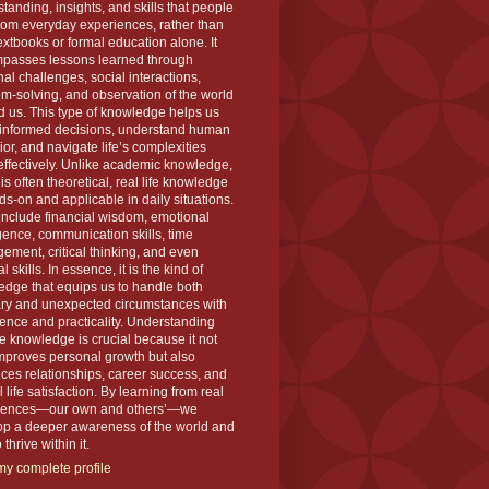
tanding, insights, and skills that people
rom everyday experiences, rather than
extbooks or formal education alone. It
passes lessons learned through
al challenges, social interactions,
m-solving, and observation of the world
 us. This type of knowledge helps us
informed decisions, understand human
or, and navigate life’s complexities
ffectively. Unlike academic knowledge,
is often theoretical, real life knowledge
ds-on and applicable in daily situations.
 include financial wisdom, emotional
igence, communication skills, time
ment, critical thinking, and even
l skills. In essence, it is the kind of
dge that equips us to handle both
ary and unexpected circumstances with
ence and practicality. Understanding
ife knowledge is crucial because it not
mproves personal growth but also
es relationships, career success, and
l life satisfaction. By learning from real
iences—our own and others’—we
op a deeper awareness of the world and
thrive within it.
y complete profile