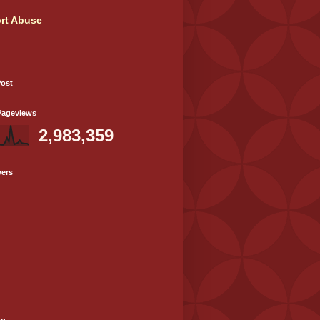
rt Abuse
Post
Pageviews
2,983,359
wers