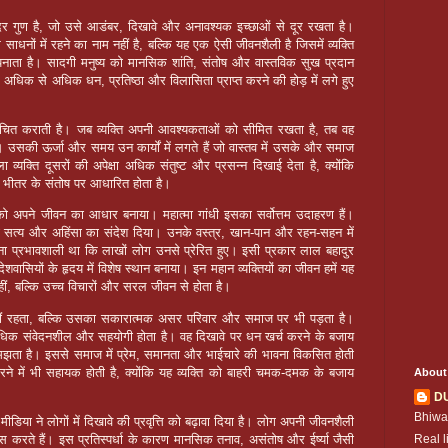
ुंदर गुण है, जो उसे आडंबर, दिखावे और अनावश्यक इच्छाओं से दूर रखता है।
धनों में रहने का नाम नहीं है, बल्कि यह एक ऐसी जीवनशैली है जिसमें व्यक्ति
 अपनाता है। सादगी मनुष्य को मानसिक शांति, संतोष और वास्तविक सुख प्रदान
अधिक से अधिक धन, प्रतिष्ठा और विलासिता प्राप्त करने की होड़ में लगे हुए
रिचित कराती है। जब व्यक्ति अपनी आवश्यकताओं को सीमित रखता है, तब वह
ै। उसकी ऊर्जा और समय उन कार्यों में लगते हैं जो वास्तव में उसके और समाज
 व्यक्ति दूसरों की अपेक्षा अधिक संतुष्ट और प्रसन्न दिखाई देता है, क्योंकि
े भीतर के संतोष पर आधारित होता है।
गी को अपने जीवन का आधार बनाया। महात्मा गांधी इसका सर्वोत्तम उदाहरण हैं।
्व को सत्य और अहिंसा का संदेश दिया। उनके वस्त्र, खान-पान और रहन-सहन में
ना प्रभावशाली था कि लाखों लोग उनसे प्रेरित हुए। इसी प्रकार लाल बहादुर
शवासियों के हृदय में विशेष स्थान बनाया। इन महान व्यक्तियों का जीवन हमें यह
ीं, बल्कि उच्च विचारों और सरल जीवन से होता है।
हीं रहता, बल्कि उसका सकारात्मक असर परिवार और समाज पर भी पड़ता है।
ि अधिक संवेदनशील और सहयोगी होता है। वह दिखावे पर धन खर्च करने के बजाय
ता है। इससे समाज में प्रेम, समानता और भाईचारे की भावना विकसित होती
में भी सहायक होती है, क्योंकि यह व्यक्ति को बाहरी चमक-दमक के बजाय
About
D
Bhiwa
ने लोगों में दिखावे की प्रवृत्ति को बढ़ावा दिया है। लोग अपनी जीवनशैली
स करते हैं। इस प्रतिस्पर्धा के कारण मानसिक तनाव, असंतोष और ईर्ष्या जैसी
Real l