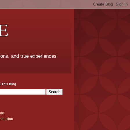
E
sons, and true experiences
 This Blog
me
roduction