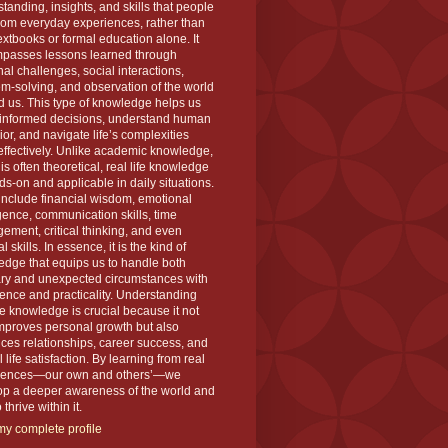
tanding, insights, and skills that people
rom everyday experiences, rather than
extbooks or formal education alone. It
passes lessons learned through
al challenges, social interactions,
m-solving, and observation of the world
 us. This type of knowledge helps us
informed decisions, understand human
or, and navigate life’s complexities
ffectively. Unlike academic knowledge,
is often theoretical, real life knowledge
ds-on and applicable in daily situations.
 include financial wisdom, emotional
igence, communication skills, time
ment, critical thinking, and even
l skills. In essence, it is the kind of
dge that equips us to handle both
ary and unexpected circumstances with
ence and practicality. Understanding
ife knowledge is crucial because it not
mproves personal growth but also
es relationships, career success, and
l life satisfaction. By learning from real
iences—our own and others’—we
op a deeper awareness of the world and
thrive within it.
y complete profile