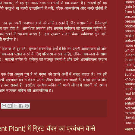
unders
दगी को अपनाए, तो वह इन नकारात्मक भावनाओं से बच सकता है। सादगी हमें यह
gain f
वस्तुओं या बाहरी उपलब्धियों में नहीं, बल्कि आत्मसंतोष और अच्छे संबंधों में
from t
encom
person
ण है। जब हम अपनी आवश्यकताओं को सीमित रखते हैं और संसाधनों का विवेकपूर्ण
proble
ाव कम होता है। अत्यधिक उपभोग और अपव्यय पर्यावरण को नुकसान पहुँचाते हैं,
around
ए रखने में सहायता करता है। इस प्रकार सादगी केवल व्यक्तिगत गुण नहीं,
make 
भी प्रतीक है।
behavi
more e
ि और विकास से दूर रहे। इसका वास्तविक अर्थ है कि हम अपनी आवश्यकताओं और
which 
 में सफलता प्राप्त करने के लिए परिश्रम करना चाहिए, लेकिन सफलता के साथ
is han
 सादगी व्यक्ति के चरित्र को मजबूत बनाती है और उसे आत्मविश्वास प्रदान
It can
intell
manage
सा अमूल्य गुण है जो मनुष्य को सच्चे अर्थों में समृद्ध बनाता है। यह हमें
surviva
knowle
सादगी अपनाकर हम न केवल अपना जीवन बेहतर बना सकते हैं, बल्कि समाज और
ordin
र्वाह कर सकते हैं। इसलिए प्रत्येक व्यक्ति को अपने जीवन में सादगी को स्थान
confid
ों और उज्ज्वल भविष्य की आधारशिला है।
real l
only i
enhanc
overal
exper
devel
how to 
ant) में ग्रिट चैंबर का प्रबंधन कैसे
View m