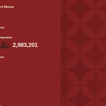
rt Abuse
Post
Pageviews
2,983,201
wers